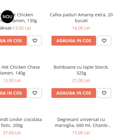
DAK Hot Chicken
Cafea paduri Amaroy extra, 20
NOU
nara Ramen, 130g
bucati
00 Lei
13,00 Lei
16,00 Lei
GA IN COS
ADAUGA IN COS
 Hot Chicken Chese
Bomboane cu lapte Storck,
Ramen, 140g
325g
13,00 Lei
21,00 Lei
GA IN COS
ADAUGA IN COS
indt Lindor ciocolata
Degresant universal cu
fistic, 200g
marsiglia, 600 ml, Chante
Clair
37,00 Lei
15,00 Lei