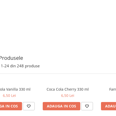
Produsele
1-
24
din
248
produse
ola Vanilla 330 ml
Coca Cola Cherry 330 ml
Fan
6,50 Lei
6,50 Lei
A IN COS
ADAUGA IN COS
ADAU