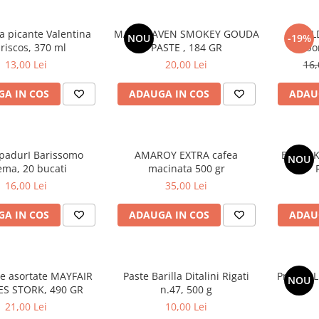
a picante Valentina
MAC HEAVEN SMOKEY GOUDA
BUL
NOU
-19%
riscos, 370 ml
PASTE , 184 GR
Carbo
13,00 Lei
20,00 Lei
16,
A IN COS
ADAUGA IN COS
ADAU
padurI Barissomo
AMAROY EXTRA cafea
BULDAK
NOU
ema, 20 bucati
macinata 500 gr
16,00 Lei
35,00 Lei
A IN COS
ADAUGA IN COS
ADAU
e asortate MAYFAIR
Paste Barilla Ditalini Rigati
Praline L
NOU
ES STORK, 490 GR
n.47, 500 g
21,00 Lei
10,00 Lei