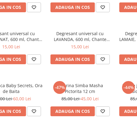
A IN COS
ADAUGA IN COS
ADAU
sant universal cu
Degresant universal cu
Degre
AT, 600 ml, Chante
LAVANDA, 600 ml, Chante
LAMAIE, 
Clair
Clair
15,00 Lei
15,00 Lei
A IN COS
ADAUGA IN COS
ADAU
aca Baby Secrets, Ora
Figurina Simba Masha
Set de
-47%
-44%
de Baita
Pictorita 12 cm
Music
00 Lei
60,00 Lei
85,00 Lei
45,00 Lei
85,
A IN COS
ADAUGA IN COS
ADAU