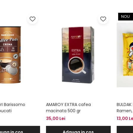
NOU
rI Barissomo
AMAROY EXTRA cafea
BULDAK 
bucati
macinata 500 gr
Ramen,
35,00 Lei
13,00 Le
uga in cos
Adauga in cos