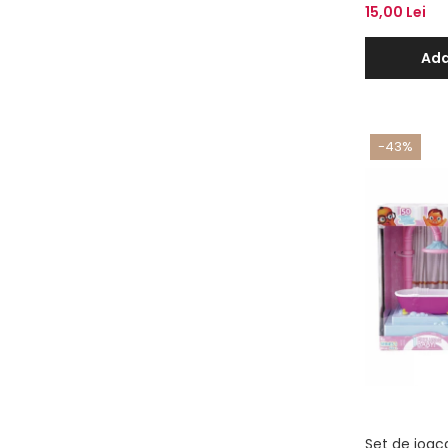
Clair
15,00 Lei
Ada
-43%
Set de joac