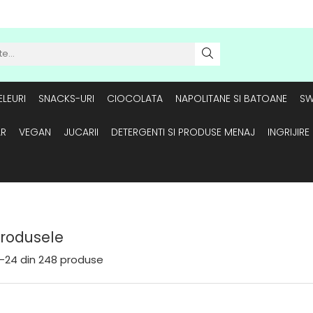
LEURI
SNACKS-URI
CIOCOLATA
NAPOLITANE SI BATOANE
SW
AR
VEGAN
JUCARII
DETERGENTI SI PRODUSE MENAJ
INGRIJIR
Produsele
-
24
din
248
produse