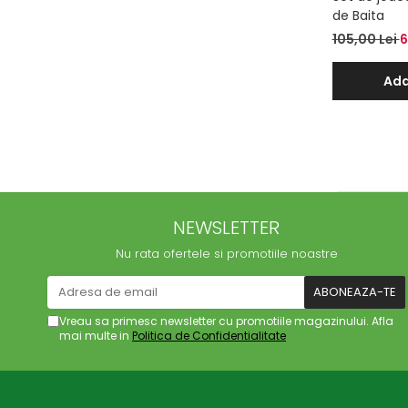
de Baita
105,00 Lei
6
Ada
NEWSLETTER
Nu rata ofertele si promotiile noastre
Vreau sa primesc newsletter cu promotiile magazinului. Afla
mai multe in
Politica de Confidentialitate