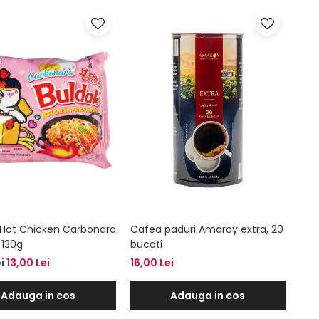
Hot Chicken Carbonara
Cafea paduri Amaroy extra, 20
 130g
bucati
ei
13,00 Lei
16,00 Lei
Adauga in cos
Adauga in cos