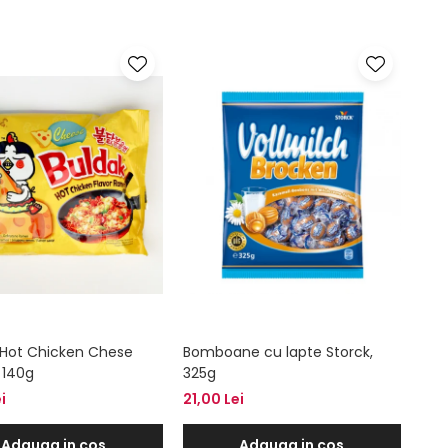
Hot Chicken Chese
Bomboane cu lapte Storck,
 140g
325g
i
21,00 Lei
Adauga in cos
Adauga in cos