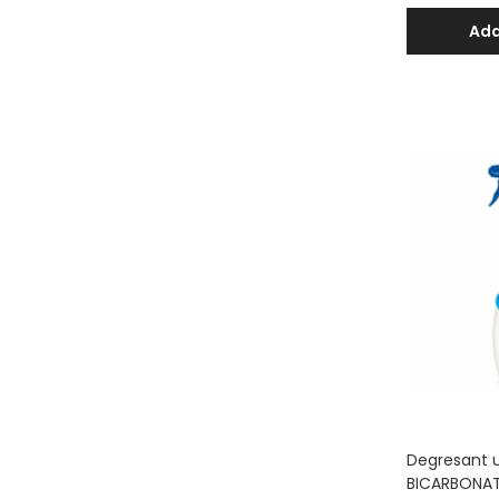
Ada
Degresant u
BICARBONAT