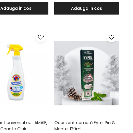
Adauga in cos
Adauga in cos
nt universal cu LAMAIE,
Odorizant cameră Eyfel Pin &
 Chante Clair
Menta, 120ml