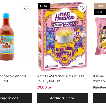
NOU
-19%
NOU
icante Valentina
MAC HEAVEN SMOKEY GOUDA
BULDAK 
70 ml
PASTE , 184 GR
Ramen,
20,00 Lei
16,00 L
uga in cos
Adauga in cos