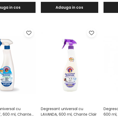
uga in cos
Adauga in cos
niversal cu
Degresant universal cu
Degresa
, 600 ml, Chante
LAVANDA, 600 ml, Chante Clair
600 ml,