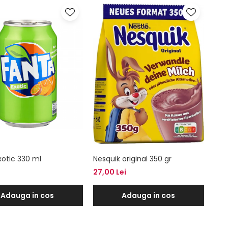
xotic 330 ml
Nesquik original 350 gr
27,00 Lei
Adauga in cos
Adauga in cos