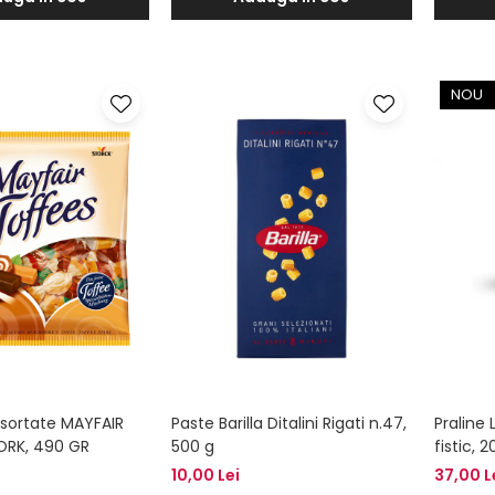
NOU
sortate MAYFAIR
Paste Barilla Ditalini Rigati n.47,
Praline 
ORK, 490 GR
500 g
fistic, 
10,00 Lei
37,00 L