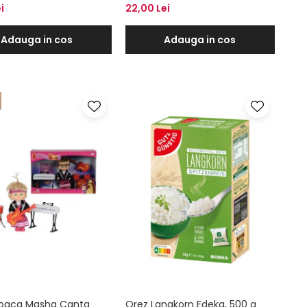
i
22,00 Lei
Adauga in cos
Adauga in cos
joaca Masha Canta
Orez Langkorn Edeka, 500 g