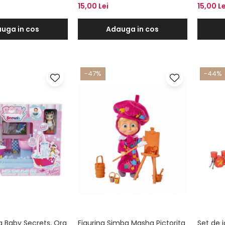
15,00 Lei
15,00 Le
uga in cos
Adauga in cos
-47%
-44%
a Baby Secrets, Ora
Figurina Simba Masha Pictorita
Set de 