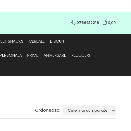
0756312218
0,00
EET SNACKS
CEREALE
BISCUITI
E PERSONALA
PRIME
ANIVERSARE
REDUCERI
Ordoneaza: