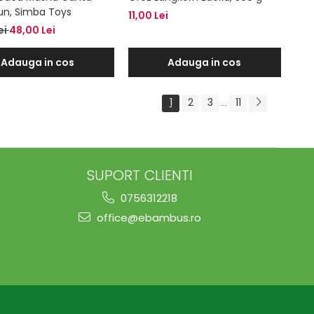
un, Simba Toys
11,00 Lei
ei
48,00 Lei
Adauga in cos
Adauga in cos
1
2
3
11
...
SUPORT CLIENTI
0756312218
office@ebambus.ro