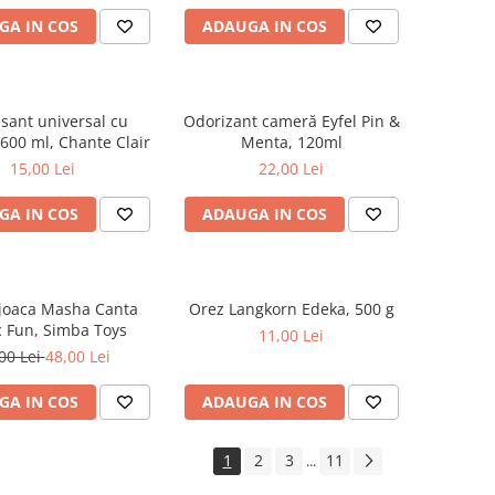
GA IN COS
ADAUGA IN COS
sant universal cu
Odorizant cameră Eyfel Pin &
600 ml, Chante Clair
Menta, 120ml
15,00 Lei
22,00 Lei
GA IN COS
ADAUGA IN COS
 joaca Masha Canta
Orez Langkorn Edeka, 500 g
 Fun, Simba Toys
11,00 Lei
00 Lei
48,00 Lei
GA IN COS
ADAUGA IN COS
1
2
3
11
...