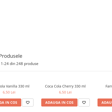
Produsele
1-
24
din
248
produse
ola Vanilla 330 ml
Coca Cola Cherry 330 ml
Fan
6,50 Lei
6,50 Lei
A IN COS
ADAUGA IN COS
ADAU