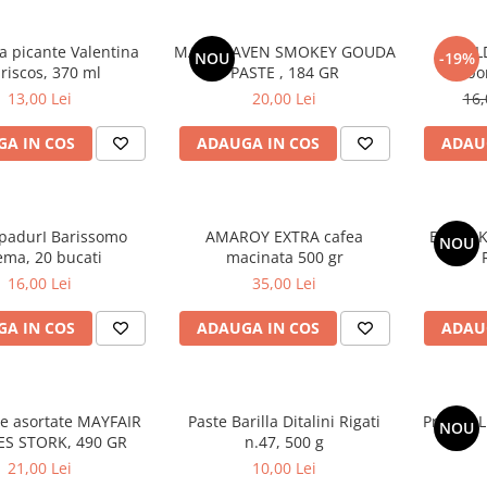
a picante Valentina
MAC HEAVEN SMOKEY GOUDA
BUL
NOU
-19%
riscos, 370 ml
PASTE , 184 GR
Carbo
13,00 Lei
20,00 Lei
16,
A IN COS
ADAUGA IN COS
ADAU
padurI Barissomo
AMAROY EXTRA cafea
BULDAK
NOU
ema, 20 bucati
macinata 500 gr
16,00 Lei
35,00 Lei
A IN COS
ADAUGA IN COS
ADAU
e asortate MAYFAIR
Paste Barilla Ditalini Rigati
Praline L
NOU
ES STORK, 490 GR
n.47, 500 g
21,00 Lei
10,00 Lei