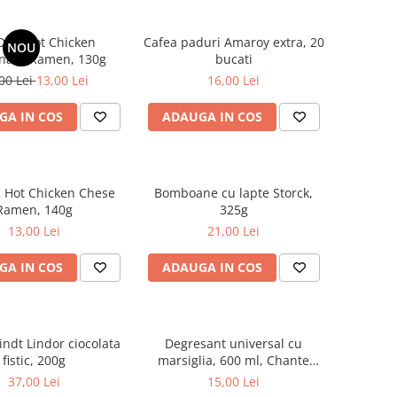
DAK Hot Chicken
Cafea paduri Amaroy extra, 20
NOU
nara Ramen, 130g
bucati
00 Lei
13,00 Lei
16,00 Lei
GA IN COS
ADAUGA IN COS
 Hot Chicken Chese
Bomboane cu lapte Storck,
Ramen, 140g
325g
13,00 Lei
21,00 Lei
GA IN COS
ADAUGA IN COS
indt Lindor ciocolata
Degresant universal cu
fistic, 200g
marsiglia, 600 ml, Chante
Clair
37,00 Lei
15,00 Lei