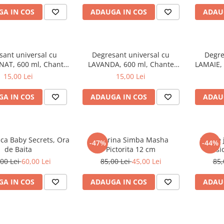
A IN COS
ADAUGA IN COS
ADAU
sant universal cu
Degresant universal cu
Degre
AT, 600 ml, Chante
LAVANDA, 600 ml, Chante
LAMAIE, 
Clair
Clair
15,00 Lei
15,00 Lei
A IN COS
ADAUGA IN COS
ADAU
aca Baby Secrets, Ora
Figurina Simba Masha
Set de
-47%
-44%
de Baita
Pictorita 12 cm
Music
00 Lei
60,00 Lei
85,00 Lei
45,00 Lei
85,
A IN COS
ADAUGA IN COS
ADAU