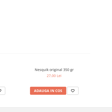
Nesquik original 350 gr
Warheads
NOU
bautura ca
27,00 Lei
ADAUGA IN COS
AD