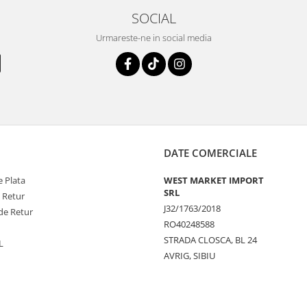
SOCIAL
Urmareste-ne in social media
DATE COMERCIALE
 Plata
WEST MARKET IMPORT
SRL
e Retur
J32/1763/2018
de Retur
RO40248588
STRADA CLOSCA, BL 24
L
AVRIG, SIBIU