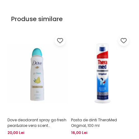
Produse similare
Dove deodorant spray go fresh
Pasta de dinti TheraMed
Ge
pear&aloe vera scent
Original, 100 ml
72
0%alcohol 250ml
20,00 Lei
16,00 Lei
23