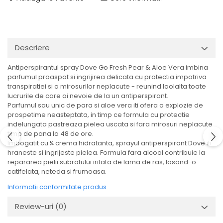
Descriere
Antiperspirantul spray Dove Go Fresh Pear & Aloe Vera imbina
parfumul proaspat si ingrijirea delicata cu protectia impotriva
transpiratiei si a mirosurilor neplacute - reunind laolalta toate
lucrurile de care ai nevoie de la un antiperspirant.
Parfumul sau unic de para si aloe vera iti ofera o explozie de
prospetime neasteptata, in timp ce formula cu protectie
indelungata pastreaza pielea uscata si fara mirosuri neplacute
timp de pana la 48 de ore.
Imbogatit cu ¼ crema hidratanta, sprayul antiperspirant Dove iti
hraneste si ingrijeste pielea. Formula fara alcool contribuie la
repararea pielii subratului iritata de lama de ras, lasand-o
catifelata, neteda si frumoasa.
Informatii conformitate produs
Review-uri
(0)