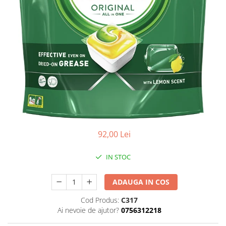
92,00 Lei
IN STOC
ADAUGA IN COS
Cod Produs:
C317
Ai nevoie de ajutor?
0756312218