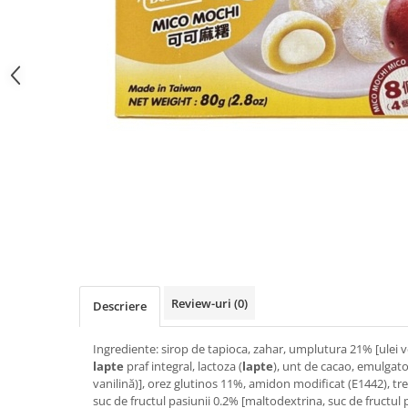
Review-uri
(0)
Descriere
Ingrediente: sirop de tapioca, zahar, umplutura 21% [ulei v
lapte
praf integral, lactoza (
lapte
), unt de cacao, emulgato
vanilină)], orez glutinos 11%, amidon modificat (E1442), tr
suc de fructul pasiunii 0.2% [maltodextrina, suc de fructul 