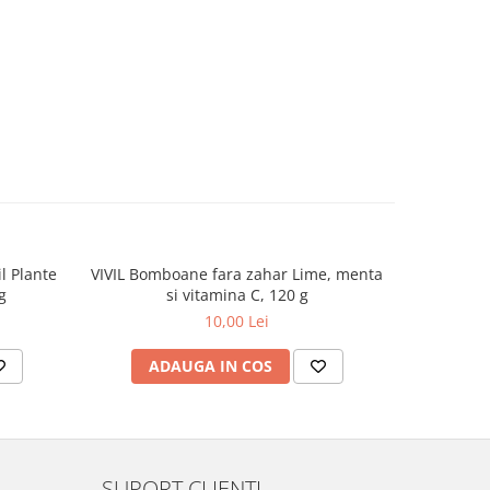
l Plante
VIVIL Bomboane fara zahar Lime, menta
M
g
si vitamina C, 120 g
10,00 Lei
ADAUGA IN COS
AD
SUPORT CLIENTI