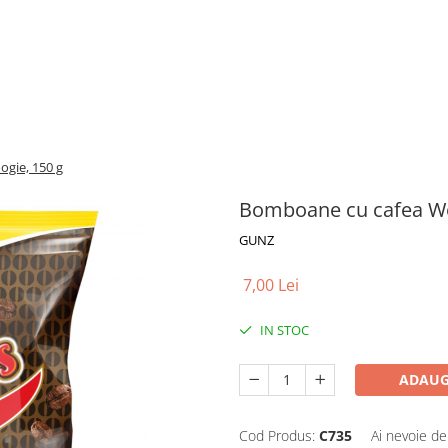
gie, 150 g
Bomboane cu cafea Wo
GUNZ
7,00 Lei
IN STOC
ADAUG
Cod Produs:
C735
Ai nevoie de