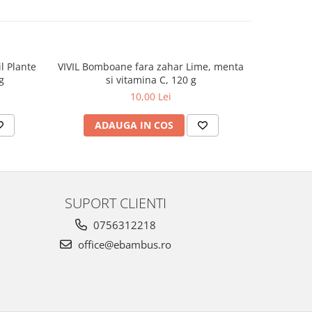
l Plante
VIVIL Bomboane fara zahar Lime, menta
M
g
si vitamina C, 120 g
10,00 Lei
ADAUGA IN COS
AD
SUPORT CLIENTI
0756312218
office@ebambus.ro